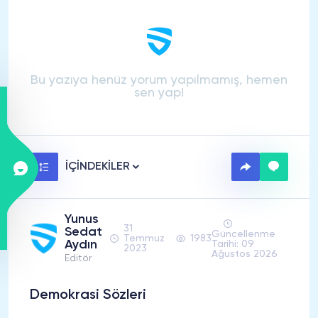
Bu yazıya henüz yorum yapılmamış, hemen
sen yap!
İÇİNDEKİLER
Yunus
31
Sedat
Güncellenme
Temmuz
1983
Aydın
Tarihi: 09
2023
Ağustos 2026
Editör
Demokrasi Sözleri