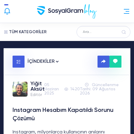
TÜM KATEGORİLER
İÇİNDEKİLER
Yiğit
05
Güncellenme
Aksüt
Haziran
1420
Tarihi: 09 Ağustos
2025
2026
Editör
Instagram Hesabım Kapatıldı Sorunu
Çözümü
Instagram, milyonlarca kullanıcının anılarını