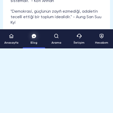
sistemdir." - Kofi Annan
"Demokrasi, güçlünün zayıfı ezmediği, adaletin
tecelli ettiği bir toplum idealidir." - Aung San Suu
Kyi
"Demokrasi, özgür düşüncenin ve demokratik
değerlerin korunduğu bir toplumun temelidir." -
Anasayfa
Blog
Arama
İletişim
Hesabım
Vaclav Havel
"Demokrasi, insan onuruna saygı duyan ve
insanların kaderlerini kendi ellerine almasını
sağlayan bir rejimdir." - Mahatma Gandhi
İlk Siparişine Özel %15 İndirim!
SosyalGram’ı keşfetmeniz için tüm
siparişlerinizde geçerli %15 indirim bizden!
ilksiparis