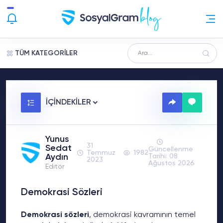
TÜM KATEGORİLER
İÇİNDEKİLER
Yunus
31
Sedat
Güncellenme
Temmuz
1982
Aydın
Tarihi: 08
2023
Ağustos 2026
Editör
Demokrasi Sözleri
Demokrasi sözleri
, demokrasi kavramının temel