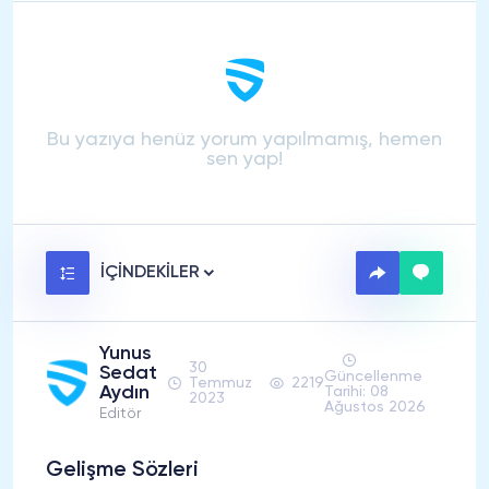
Bu yazıya henüz yorum yapılmamış, hemen
sen yap!
İÇİNDEKİLER
Yunus
30
Sedat
Güncellenme
Temmuz
2219
Aydın
Tarihi: 08
2023
Ağustos 2026
Editör
Gelişme Sözleri