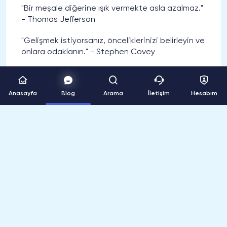
"Bir meşale diğerine ışık vermekte asla azalmaz."
- Thomas Jefferson
"Gelişmek istiyorsanız, önceliklerinizi belirleyin ve
onlara odaklanın." - Stephen Covey
"Kendinizi gerçekleştirmek, her gün bir adım
atmakla başlar." - Anthony Robbins
Anasayfa
Blog
Arama
İletişim
Hesabım
İlk Siparişine Özel %15 İndirim!
SosyalGram’ı keşfetmeniz için tüm
siparişlerinizde geçerli %15 indirim bizden!
ilksiparis
Anlamlı Gelişme Sözleri
"Başarı, sürekli gelişme ve kendini aşma