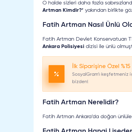
O halde sizleri daha fazla sabırsızlan
Artman Kimdir?’
yakından birlikte gö
Fatih Artman Nasıl Ünlü Ol
Fatih Artman Devlet Konservatuarı 
Ankara Polisiyesi
dizisi ile ünlü olmuşt
İlk Siparişine Özel %15 
SosyalGram’ı keşfetmeniz iç
bizden!
Fatih Artman Nerelidir?
Fatih Artman Ankara’da doğan ünlüler
Fatih Artman Hangi Lisede