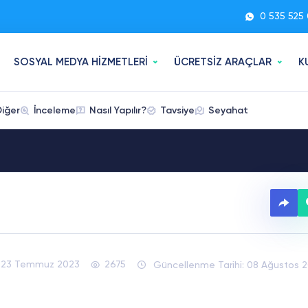
0 535 525 
SOSYAL MEDYA HİZMETLERİ
ÜCRETSİZ ARAÇLAR
K
Diğer
İnceleme
Nasıl Yapılır?
Tavsiye
Seyahat
23 Temmuz 2023
2675
Güncellenme Tarihi: 08 Ağustos 