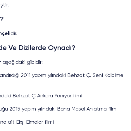
tir.
ı?
hçeli
dir.
de Ve Dizilerde Oynadı?
r
aşağıdaki gibidir
:
andırdığı 2011 yapım yılındaki Behzat Ç. Seni Kalbime
ındaki Behzat Ç Ankara Yanıyor filmi
duğu 2015 yapım yılındaki Bana Masal Anlatma filmi
na ait Ekşi Elmalar filmi