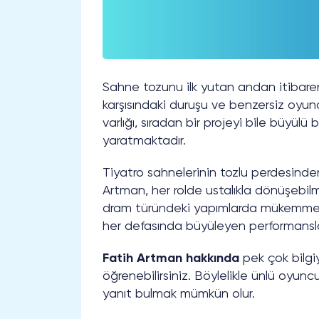
Sahne tozunu ilk yutan andan itibaren
karşısındaki duruşu ve benzersiz oyun
varlığı, sıradan bir projeyi bile büyülü 
yaratmaktadır.
Tiyatro sahnelerinin tozlu perdesinden
Artman, her rolde ustalıkla dönüşebi
dram türündeki yapımlarda mükemmel b
her defasında büyüleyen performanslar
Fatih Artman hakkında
pek çok bilgiy
öğrenebilirsiniz. Böylelikle ünlü oyunc
yanıt bulmak mümkün olur.