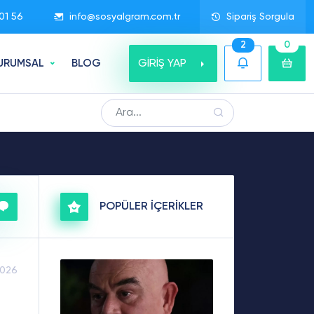
01 56
info@sosyalgram.com.tr
Sipariş Sorgula
2
0
GİRİŞ YAP
URUMSAL
BLOG
POPÜLER İÇERİKLER
2026