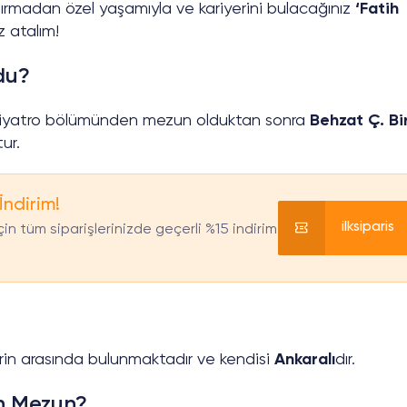
dırmadan özel yaşamıyla ve kariyerini bulacağınız
‘Fatih
z atalım!
du?
Tiyatro bölümünden mezun olduktan sonra
Behzat Ç. Bi
ur.
İndirim!
ilksiparis
in tüm siparişlerinizde geçerli %15 indirim
in arasında bulunmaktadır ve kendisi
Ankaralı
dır.
n Mezun?