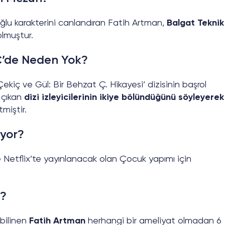
lu karakterini canlandıran Fatih Artman,
Balgat Teknik
lmuştur.
Ç’de Neden Yok?
ekiç ve Gül: Bir Behzat Ç. Hikayesi’ dizisinin başrol
 çıkan
dizi izleyicilerinin ikiye bölündüğünü söyleyerek
miştir.
ıyor?
 Netflix’te yayınlanacak olan Çocuk yapımı için
i?
 bilinen
Fatih Artman
herhangi bir ameliyat olmadan 6