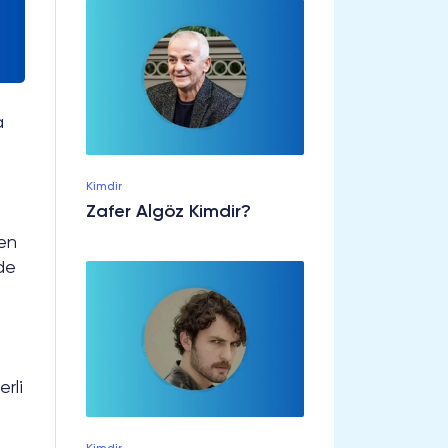
a
Kimdir
Zafer Algöz Kimdir?
len
de
i
rli