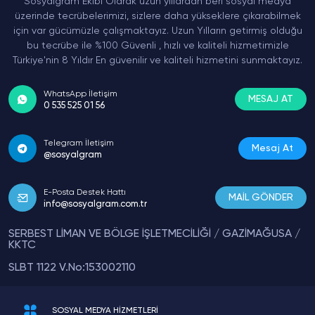
Sosyalgram Ekibi Olarak uzun yıllardan beri sosyal medya
üzerinde tecrübelerimizi, sizlere daha yükseklere çıkarabilmek
için var gücümüzle çalışmaktayız. Uzun Yılların getirmiş olduğu
bu tecrübe ile %100 Güvenli , hızlı ve kaliteli hizmetimizle
Türkiye'nin 8 Yıldır En güvenilir ve kaliteli hizmetini sunmaktayız.
WhatsApp İletişim
MESAJ AT
0 535 525 01 56
Telegram İletişim
Mesaj At
@sosyalgram
E-Posta Destek Hattı
MAİL GÖNDER
info@sosyalgram.com.tr
SERBEST LİMAN VE BÖLGE İŞLETMECİLİĞİ / GAZİMAĞUSA /
KKTC
SLBT 1122 V.No:153002110
SOSYAL MEDYA HİZMETLERİ