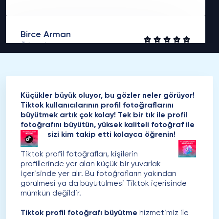
Birce Arman
Öğrenci
TikTok profil fotoğrafı büyütme hizmeti, benim
için fazlasıyla fayda sağladı. Çok büyük vakit
kazandırdı. Tiktok profil fotoğrafları büyütmek
için epeyce vakit harcıyordum. Bu uygulama ile
Küçükler büyük oluyor, bu gözler neler görüyor!
beraber kısa sürede takip edilenler ve
Tiktok kullanıcılarının profil fotoğraflarını
takipçilerin her birini görebiliyorum. Sunmuş
büyütmek artık çok kolay! Tek bir tık ile profil
olduğunuz hizmetiniz için size çok teşekkür
fotoğrafını büyütün, yüksek kaliteli fotoğraf ile
ederim.
sizi kim takip etti kolayca öğrenin!
Tiktok profil fotoğrafları, kişilerin
profillerinde yer alan küçük bir yuvarlak
Erdağ Başak
içerisinde yer alır. Bu fotoğrafların yakından
CEO
görülmesi ya da büyütülmesi Tiktok içerisinde
mümkün değildir.
Merhaba. Platform bünyesinde TikTok profil
büyütme hizmetinden yararlandım. Tiktok profil
Tiktok profil fotoğrafı büyütme
hizmetimiz ile
fotoğrafı büyütme hizmeti, açıkçası oldukça