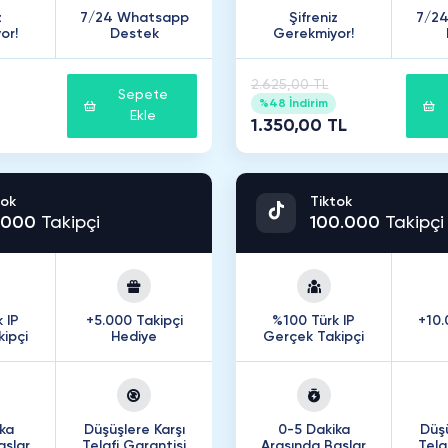
z
7/24 Whatsapp
Şifreniz
7/2
or!
Destek
Gerekmiyor!
2.625,00 TL
Sepete
%48 İndirim
Ekle
1.350,00 TL
tok
Tiktok
000
Takipçi
100
.
000
Takipçi
 IP
+5.000 Takipçi
%100 Türk IP
+10.
ipçi
Hediye
Gerçek Takipçi
ka
Düşüşlere Karşı
0-5 Dakika
Düşü
aşlar
Telafi Garantisi
Arasında Başlar
Tela