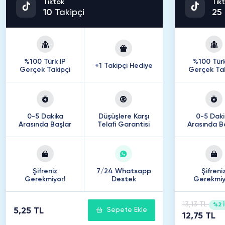
Tiktok
Tik
10
Takipçi
25
%100 Türk IP
%100 Türk
+1 Takipçi Hediye
Gerçek Takipçi
Gerçek Tak
0-5 Dakika
Düşüşlere Karşı
0-5 Daki
Arasında Başlar
Telafi Garantisi
Arasında B
Şifreniz
7/24 Whatsapp
Şifreni
Gerekmiyor!
Destek
Gerekmiy
13,13 TL
%2 İ
5,25 TL
Sepete Ekle
12,75 TL