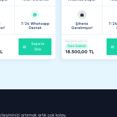
z
7/24 Whatsapp
Şifreniz
7/2
or!
Destek
Gerekmiyor!
L
52.500,00 TL
Sepete
%64 İndirim
Ekle
TL
18.500,00 TL
?
eşiminizi artırmak artık çok kolay.