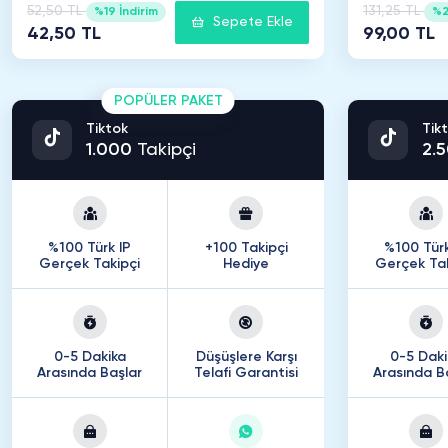
52,50 TL
131,25 TL
%19 İndirim
%2
Sepete Ekle
42,50 TL
99,00 TL
POPÜLER PAKET
Tiktok
Tik
1
.
000
Takipçi
2
.
5
%100 Türk IP
+100 Takipçi
%100 Türk
Gerçek Takipçi
Hediye
Gerçek Tak
0-5 Dakika
Düşüşlere Karşı
0-5 Daki
Arasında Başlar
Telafi Garantisi
Arasında B