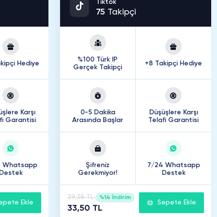
Tiktok
75
Takipçi
%100 Türk IP
kipçi Hediye
+8 Takipçi Hediye
Gerçek Takipçi
şlere Karşı
0-5 Dakika
Düşüşlere Karşı
fi Garantisi
Arasında Başlar
Telafi Garantisi
4 Whatsapp
Şifreniz
7/24 Whatsapp
Destek
Gerekmiyor!
Destek
39,38 TL
%14 İndirim
epete Ekle
Sepete Ekle
33,50 TL