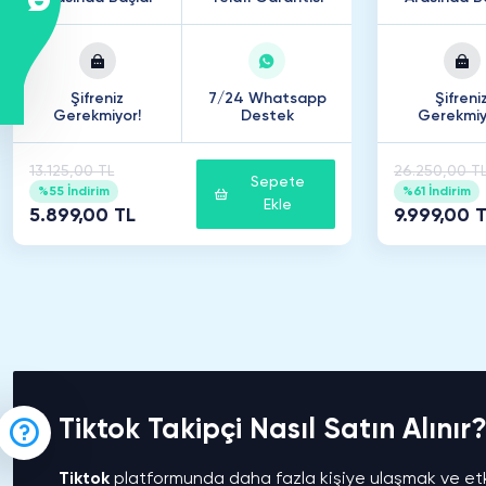
Şifreniz
7/24 Whatsapp
Şifreni
Gerekmiyor!
Destek
Gerekmiy
13.125,00 TL
26.250,00 T
Sepete
%55 İndirim
%61 İndirim
Ekle
5.899,00 TL
9.999,00 
Tiktok Takipçi Nasıl Satın Alınır
Tiktok
platformunda daha fazla kişiye ulaşmak ve etkil