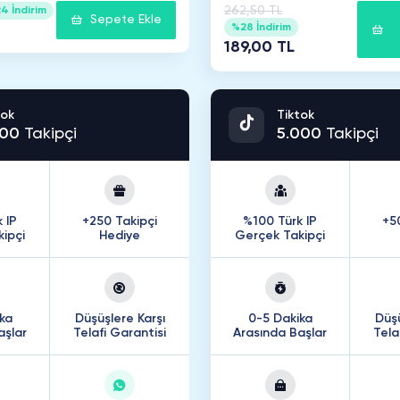
262,50 TL
4 İndirim
Sepete Ekle
%28 İndirim
189,00 TL
tok
Tiktok
00
Takipçi
5
.
000
Takipçi
 IP
+250 Takipçi
%100 Türk IP
+5
ipçi
Hediye
Gerçek Takipçi
ka
Düşüşlere Karşı
0-5 Dakika
Düşü
aşlar
Telafi Garantisi
Arasında Başlar
Tela