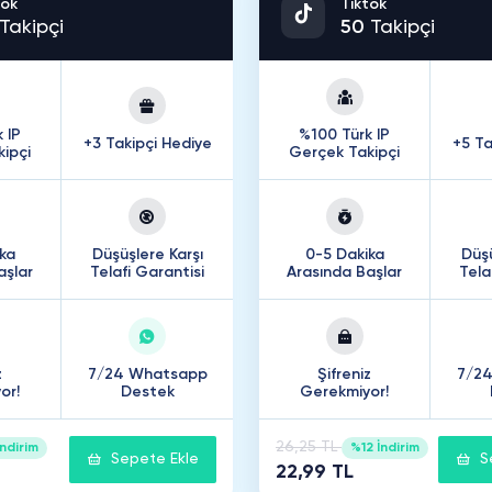
tok
Tiktok
Takipçi
50
Takipçi
 IP
%100 Türk IP
+3 Takipçi Hediye
+5 Ta
ipçi
Gerçek Takipçi
ka
Düşüşlere Karşı
0-5 Dakika
Düşü
aşlar
Telafi Garantisi
Arasında Başlar
Tela
z
7/24 Whatsapp
Şifreniz
7/2
or!
Destek
Gerekmiyor!
26,25 TL
ndirim
%12 İndirim
Sepete Ekle
S
22,99 TL