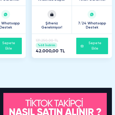
4 Whatsapp
Şifreniz
7/24 Whatsapp
Destek
Gerekmiyor!
Destek
131.250,00 TL
Sepete
Sepete
%68 İndirim
Ekle
Ekle
42.000,00 TL