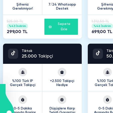
Şifreniz
7/24 Whatsapp
Şifreni
Gerekmiyor!
Destek
Gerekmiy
525,00 TL
1.312,50 TL
Sepete
%43 İndirim
%46 İndirim
Ekle
299,00 TL
699,00 TL
Tiktok
Tik
25
.
000
Takipçi
50
.
%100 Türk IP
+2.500 Takipçi
%100 Türk
Gerçek Takipçi
Hediye
Gerçek Tak
0-5 Dakika
Düşüşlere Karşı
0-5 Daki
Arasında Başlar
Telafi Garantisi
Arasında B