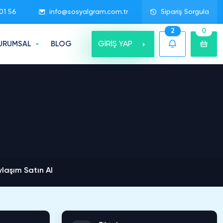
01 56
info@sosyalgram.com.tr
Sipariş Sorgula
2
0
GİRİŞ YAP
URUMSAL
BLOG
laşım Satın Al