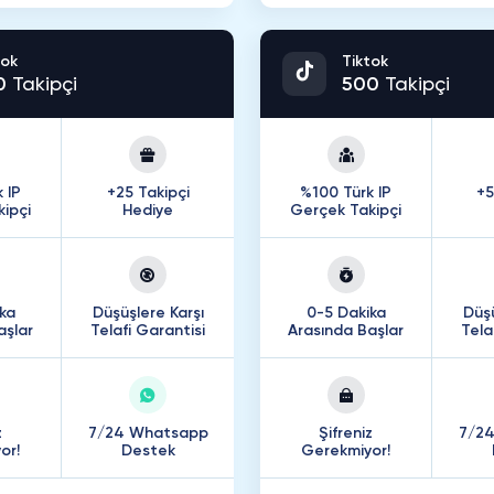
tok
Tiktok
0
Takipçi
500
Takipçi
 IP
+25 Takipçi
%100 Türk IP
+5
ipçi
Hediye
Gerçek Takipçi
ka
Düşüşlere Karşı
0-5 Dakika
Düşü
aşlar
Telafi Garantisi
Arasında Başlar
Tela
z
7/24 Whatsapp
Şifreniz
7/2
or!
Destek
Gerekmiyor!