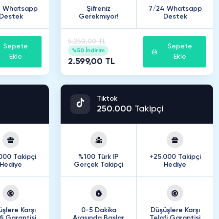
4 Whatsapp
Şifreniz
7/24 Whatsapp
Destek
Gerekmiyor!
Destek
5.250,00 TL
Sepete
Sepete
%50 İndirim
Ekle
Ekle
2.599,00 TL
Tiktok
250
.
000
Takipçi
000 Takipçi
%100 Türk IP
+25.000 Takipçi
Hediye
Gerçek Takipçi
Hediye
şlere Karşı
0-5 Dakika
Düşüşlere Karşı
fi Garantisi
Arasında Başlar
Telafi Garantisi