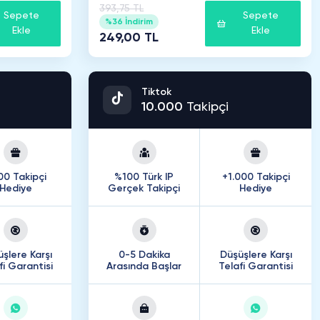
393,75 TL
Sepete
Sepete
%36 İndirim
Ekle
Ekle
249,00 TL
Tiktok
10
.
000
Takipçi
00 Takipçi
%100 Türk IP
+1.000 Takipçi
Hediye
Gerçek Takipçi
Hediye
şlere Karşı
0-5 Dakika
Düşüşlere Karşı
fi Garantisi
Arasında Başlar
Telafi Garantisi