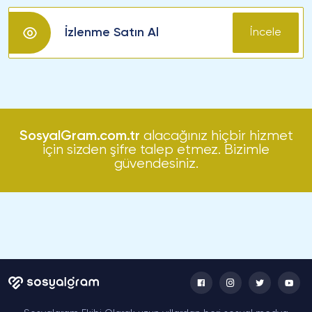
İzlenme Satın Al
İncele
SosyalGram.com.tr
alacağınız hiçbir hizmet
için sizden şifre talep etmez. Bizimle
güvendesiniz.