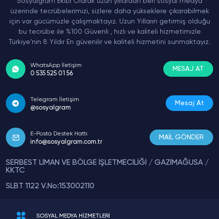
Sosyalgram Ekibi Olarak uzun yıllardan beri sosyal medya
üzerinde tecrübelerimizi, sizlere daha yükseklere çıkarabilmek
için var gücümüzle çalışmaktayız. Uzun Yılların getirmiş olduğu
bu tecrübe ile %100 Güvenli , hızlı ve kaliteli hizmetimizle
Türkiye'nin 8 Yıldır En güvenilir ve kaliteli hizmetini sunmaktayız.
WhatsApp İletişim
MESAJ AT
0 535 525 01 56
Telegram İletişim
Mesaj At
@sosyalgram
E-Posta Destek Hattı
MAİL GÖNDER
info@sosyalgram.com.tr
SERBEST LİMAN VE BÖLGE İŞLETMECİLİĞİ / GAZİMAĞUSA /
KKTC
SLBT 1122 V.No:153002110
SOSYAL MEDYA HİZMETLERİ