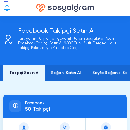
Facebook Takipçi Satın Al
Türkiye'nin 10 yıldır en güvenilir tercihi SosyalGram'dan
Facebook Takipçi Satın Al! %100 Türk, Aktif, Gerçek, Ucuz
Takipçi Paketleriyle Yükselişe Geç!
Takipçi Satın Al
Beğeni Satın Al
Sayfa Beğenisi Satı
Facebook
50
Takipçi