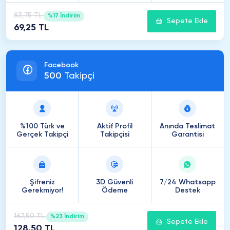
83,75 TL
%17 İndirim
Sepete Ekle
69,25 TL
Facebook
500
Takipçi
%100 Türk ve
Aktif Profil
Anında Teslimat
Gerçek Takipçi
Takipçisi
Garantisi
Şifreniz
3D Güvenli
7/24 Whatsapp
Gerekmiyor!
Ödeme
Destek
167,50 TL
%23 İndirim
Sepete Ekle
128,50 TL