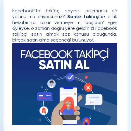
Ancak şimdi on binlerce takipçim var! Hepsi yeni
Facebook takipçi satın alma hizmetiniz
Facebook’ta takipçi sayınızı artırmanın bir
sayesinde! Hiç düşünmeden birkaç zaman
yolunu mu arıyorsunuz?
Sahte takipçiler
artık
sonra yeniden bir sipariş daha verdim.
hesabınıza zarar vermeye mi başladı? Eğer
öyleyse, o zaman doğru yere geldiniz! Facebook
takipçi satın almak söz konusu olduğunda,
birçok satın alma seçeneği bulunuyor.
Adile Eraslan
Mimar
Bu hizmeti keşfedene kadar, daha fazla
Facebook takipçisi almak için uğraşıyordum.
Kolay, eğlenceli ve etkili! Artık istediğimden
daha fazla takipçiye sahibim. Trafiğim her
geçen gün artıyor.
Bahattin Şener
Doktor
Bu hizmeti birkaç aydır kullanıyorum ve
gönderilerime daha fazla takipçi almaya