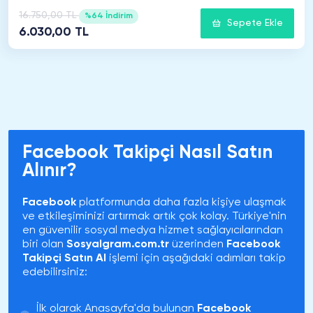
16.750,00 TL
%64 İndirim
Sepete Ekle
6.030,00 TL
Facebook Takipçi Nasıl Satın
Alınır?
Facebook
platformunda daha fazla kişiye ulaşmak
ve etkileşiminizi artırmak artık çok kolay. Türkiye'nin
en güvenilir sosyal medya hizmet sağlayıcılarından
biri olan
Sosyalgram.com.tr
üzerinden
Facebook
Takipçi Satın Al
işlemi için aşağıdaki adımları takip
edebilirsiniz:
İlk olarak Anasayfa'da bulunan
Facebook