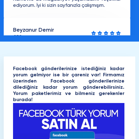
ediyorum. İyi ki sizin sayfanızla çalışmışım.
Beyzanur Demir
CEO
Facebook yorum satın almadan önce
yorumların gerçek olup, olmayacağı konusunda
kafamda birçok soru işareti vardı. Fakat
sayfanızla karşılaştığımda, Facebook
Facebook gönderilerinize istediğiniz kadar
yorumlarından faydalandıktan sonra ne kadar
yorum gelmiyor ise bir çareniz var! Firmamız
kaliteli olduğunu gördüm. Organik ve tamamen
üzerinden Facebook gönderilerinize
doğal yorumlar! Kafasında hiç soru işareti
dilediğiniz kadar yorum gönderebilirsiniz.
olmadan herkesin faydalanmasını öneririm.
Yorum paketlerimiz ve bilmeniz gerekenler
burada!
Emrah Yıldırım
CEO
Merhaba. Öncelikli olarak sunmuş olduğunuz
hizmetiniz için teşekkür ederim. Çok memnun