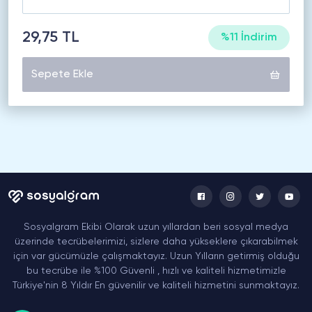
29,75 TL
%11 İndirim
Sepete Ekle
Sosyalgram Ekibi Olarak uzun yıllardan beri sosyal medya
üzerinde tecrübelerimizi, sizlere daha yükseklere çıkarabilmek
için var gücümüzle çalışmaktayız. Uzun Yılların getirmiş olduğu
bu tecrübe ile %100 Güvenli , hızlı ve kaliteli hizmetimizle
Türkiye'nin 8 Yıldır En güvenilir ve kaliteli hizmetini sunmaktayız.