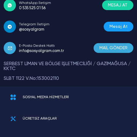
WhatsApp İletişim
MESAJ AT
0 535 525 01 56
Telegram İletişim
Mesaj At
@sosyalgram
E-Posta Destek Hattı
MAİL GÖNDER
info@sosyalgram.com.tr
SERBEST LİMAN VE BÖLGE İŞLETMECİLİĞİ / GAZİMAĞUSA /
KKTC
SLBT 1122 V.No:153002110
SOSYAL MEDYA HİZMETLERİ
ÜCRETSİZ ARAÇLAR