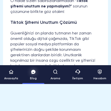
O halde sizleri sabırsızlandırmadan
‘Tiktok
şifremi unuttum ne yapmalıyım?’
sorunun
çözümüne birlikte göz atalım!
Tiktok Şifremi Unuttum Çözümü
Güvenliğinizi ön planda tutmanın her zaman
önemli olduğu dijital çağımızda, TikTok gibi
popüler sosyal medya platformları da
şifrelerinizin doğru şekilde korunmasını
gerektiren alanlardan biridir. Unutkanlık
kaçınılmaz bir insana özgü özelliktir ve şifrenizi
hatırlayamamanız doğal bir durumdur.
Tiktok şifremi unuttum
sorununun çözümü için iki
Anasayfa
Blog
Arama
İletişim
Hesabım
yol bulunur. Birinci, giriş yaptıktan sonra unutulan
veya değiştirilmek istenen şifre sıfırlama
yöntemidir. İkinci ise giriş yapmadan şifre
değiştirme işlemidir.
Tiktok Şifre Sıfırlama veya Değiştirme Nasıl