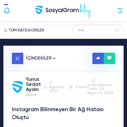
TÜM KATEGORİLER
İÇİNDEKİLER
Yunus
11
Sedat
Güncellenme
Ağustos
16464
Aydın
Tarihi: 09
2023
Ağustos 2026
Editör
Instagram Bilinmeyen Bir Ağ Hatası
Oluştu