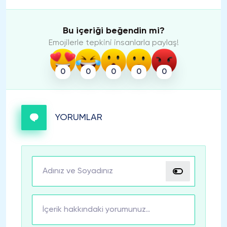
Bu içeriği beğendin mi?
Emojilerle tepkini insanlarla paylaş!
0
0
0
0
0
YORUMLAR