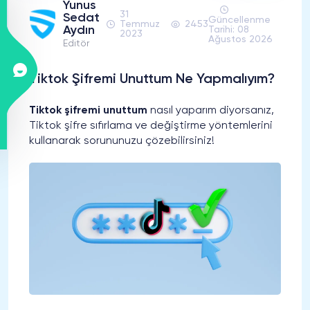
Yunus
31
Sedat
Güncellenme
Temmuz
2453
Aydın
Tarihi: 08
2023
Ağustos 2026
Editör
Tiktok Şifremi Unuttum Ne Yapmalıyım?
Tiktok şifremi unuttum
nasıl yaparım diyorsanız,
Tiktok şifre sıfırlama ve değiştirme yöntemlerini
kullanarak sorununuzu çözebilirsiniz!