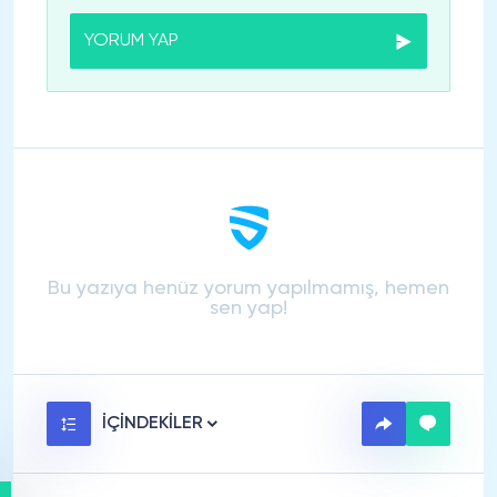
YORUM YAP
Bu yazıya henüz yorum yapılmamış, hemen
sen yap!
İÇİNDEKİLER