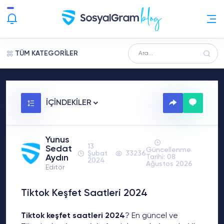
TÜM KATEGORİLER
İÇİNDEKİLER
Yunus
13
Sedat
Güncellenme
Şubat
33236
Aydın
Tarihi: 08
2024
Ağustos 2026
Editör
Tiktok Keşfet Saatleri 2024
Tiktok keşfet saatleri 2024
? En güncel ve