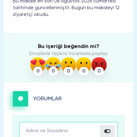
Bu makale en son 08 Ağustos 2026 cumartesi
tarihinde güncellenmiştir. Bugün bu makaleyi 12
ziyaretçi okudu.
Bu içeriği beğendin mi?
Emojilerle tepkini insanlarla paylaş!
0
0
0
0
0
YORUMLAR