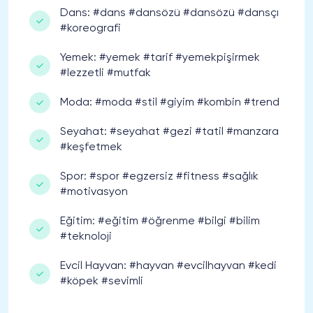
Dans: #dans #dansözü #dansözü #dansçı
#koreografi
Yemek: #yemek #tarif #yemekpişirmek
#lezzetli #mutfak
Moda: #moda #stil #giyim #kombin #trend
Seyahat: #seyahat #gezi #tatil #manzara
#keşfetmek
Spor: #spor #egzersiz #fitness #sağlık
#motivasyon
Eğitim: #eğitim #öğrenme #bilgi #bilim
#teknoloji
Evcil Hayvan: #hayvan #evcilhayvan #kedi
#köpek #sevimli