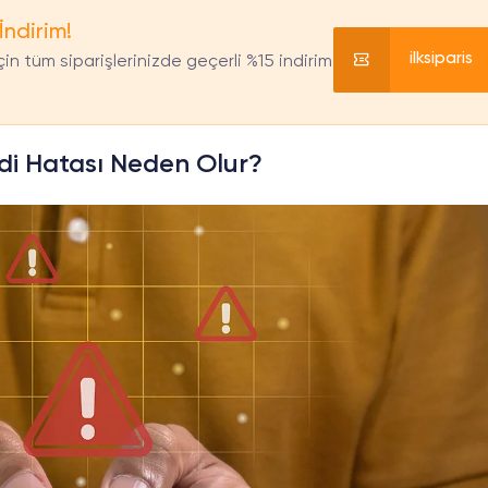
İndirim!
ilksiparis
in tüm siparişlerinizde geçerli %15 indirim
di Hatası Neden Olur?