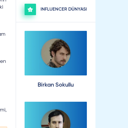
ki
INFLUENCER DÜNYASI
ram
den
Birkan Sokullu
e
imi,