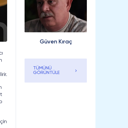
Güven Kıraç
cı
n
TÜMÜNÜ
GÖRÜNTÜLE
rir.
n
t
p
çin