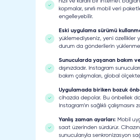
hızlı ve kararlı bir internet bağl
kopmalar, sınırlı mobil veri paket
engelleyebilir.
Eski uygulama sürümü kullanm
yüklemediyseniz, yeni özellikler 
durum da gönderilerin yüklenmesi
Sunucularda yaşanan bakım vey
dışınızdadır. Instagram sunucula
bakım çalışmaları, global ölçekte 
Uygulamada biriken bozuk önbel
cihazda depolar. Bu önbellek dos
Instagram’ın sağlıklı çalışmasını z
Yanlış zaman ayarları:
Mobil uyg
saat üzerinden sürdürür. Cihazın
sunucularıyla senkronizasyon s