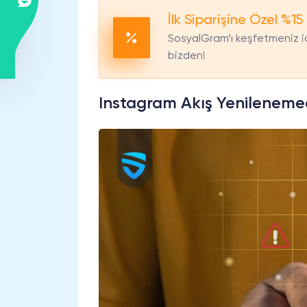
İlk Siparişine Özel %15 
SosyalGram’ı keşfetmeniz iç
bizden!
Instagram Akış Yenileneme