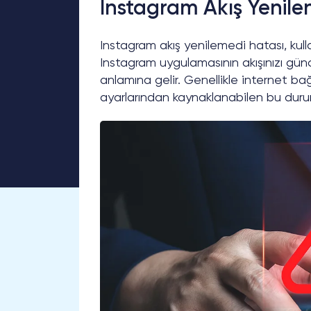
Instagram Akış Yenil
Instagram akış yenilemedi hatası, kullan
Instagram uygulamasının akışınızı gü
anlamına gelir. Genellikle internet ba
ayarlarından kaynaklanabilen bu durum