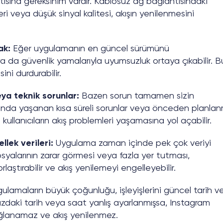
antısına gereksinim vardır. Kablosuz ağ bağlantısındaki
leri veya düşük sinyal kalitesi, akışın yenilenmesini
ak:
Eğer uygulamanın en güncel sürümünü
ya da güvenlik yamalarıyla uyumsuzluk ortaya çıkabilir. B
ni durdurabilir.
a teknik sorunlar:
Bazen sorun tamamen sizin
rında yaşanan kısa süreli sorunlar veya önceden planlan
kullanıcıların akış problemleri yaşamasına yol açabilir.
lek verileri:
Uygulama zaman içinde pek çok veriyi
yalarının zarar görmesi veya fazla yer tutması,
orlaştırabilir ve akış yenilemeyi engelleyebilir.
ulamaların büyük çoğunluğu, işleyişlerini güncel tarih v
ızdaki tarih veya saat yanlış ayarlanmışsa, Instagram
ağlanamaz ve akış yenilenmez.