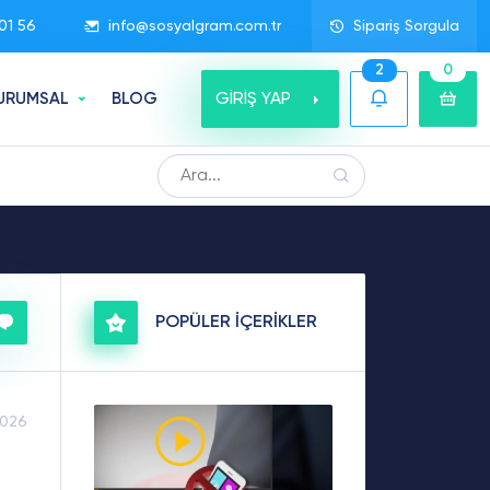
01 56
info@sosyalgram.com.tr
Sipariş Sorgula
2
0
GİRİŞ YAP
URUMSAL
BLOG
POPÜLER İÇERİKLER
2026