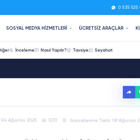
0 535 525 
SOSYAL MEDYA HİZMETLERİ
ÜCRETSİZ ARAÇLAR
K
Diğer
İnceleme
Nasıl Yapılır?
Tavsiye
Seyahat
04 Ağustos 2025
1270
Güncellenme Tarihi: 08 Ağustos 