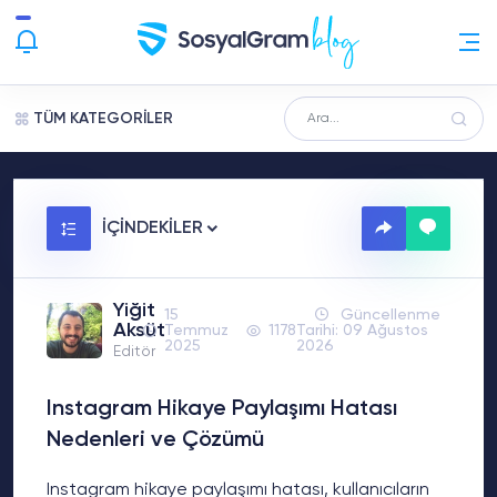
TÜM KATEGORİLER
İÇİNDEKİLER
Yiğit
15
Güncellenme
Aksüt
Temmuz
1178
Tarihi: 09 Ağustos
2025
2026
Editör
Instagram Hikaye Paylaşımı Hatası
Nedenleri ve Çözümü
Instagram hikaye paylaşımı hatası, kullanıcıların