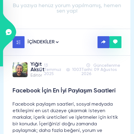
Bu yazıya henüz yorum yapılmamış, hemen
sen yap!
İÇİNDEKİLER
Yiğit
13
Güncellenme
Aksüt
Temmuz
1003
Tarihi: 09 Ağustos
2025
2026
Editör
Facebook İçin En İyi Paylaşım Saatleri
Facebook paylaşım saatleri, sosyal medyada
etkileşimi en üst düzeye çıkarmak isteyen
markalar, içerik üreticileri ve işletmeler için kritik
bir konudur. İçeriğinizi doğru zamanda
paylaşmak; daha fazla beğeni, yorum ve