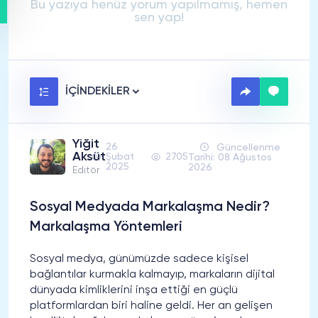
Bu yazıya henüz yorum yapılmamış, hemen
sen yap!
İÇİNDEKİLER
Yiğit
26
Güncellenme
Aksüt
Şubat
2705
Tarihi: 08 Ağustos
2025
2026
Editör
Sosyal Medyada Markalaşma Nedir?
Markalaşma Yöntemleri
Sosyal medya, günümüzde sadece kişisel
bağlantılar kurmakla kalmayıp, markaların dijital
dünyada kimliklerini inşa ettiği en güçlü
platformlardan biri haline geldi. Her an gelişen