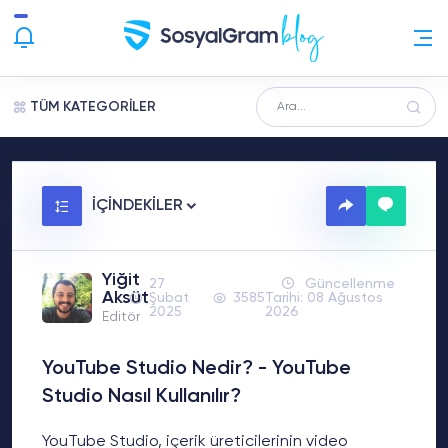
TÜM KATEGORİLER
İÇİNDEKİLER
Yiğit
27
Güncellenme
Aksüt
Şubat
3585
Tarihi: 08 Ağustos
2025
2026
Editör
YouTube Studio Nedir? - YouTube
Studio Nasıl Kullanılır?
YouTube Studio, içerik üreticilerinin video