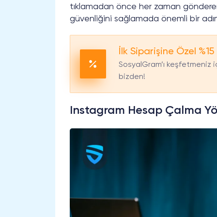
tıklamadan önce her zaman göndereni
güvenliğini sağlamada önemli bir adım
İlk Siparişine Özel %15 
SosyalGram’ı keşfetmeniz iç
bizden!
Instagram Hesap Çalma Yö