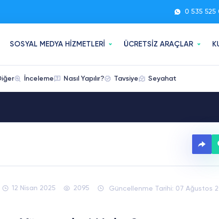
0 535 525 
SOSYAL MEDYA HİZMETLERİ
ÜCRETSİZ ARAÇLAR
K
Diğer
İnceleme
Nasıl Yapılır?
Tavsiye
Seyahat
12 Nisan 2025
2095
Güncellenme Tarihi: 07 Ağustos 