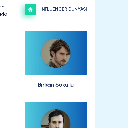
çin
INFLUENCER DÜNYASI
akla
i
Birkan Sokullu