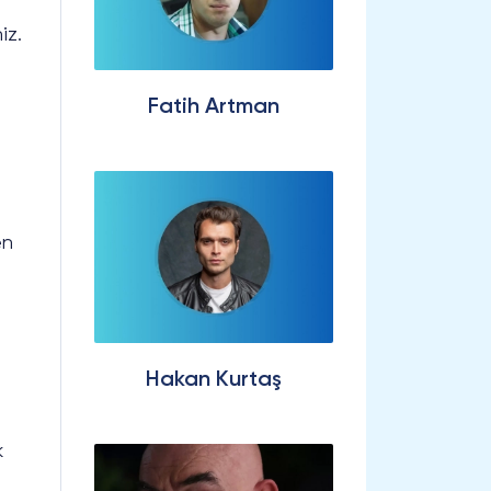
iz.
Fatih Artman
.
en
Hakan Kurtaş
k