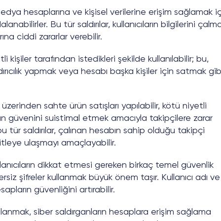
edya hesaplarına ve kişisel verilerine erişim sağlamak i
anabilirler. Bu tür saldırılar, kullanıcıların bilgilerini çalm
a ciddi zararlar verebilir.
kişiler tarafından istedikleri şekilde kullanılabilir; bu,
dırıcılık yapmak veya hesabı başka kişiler için satmak gib
zerinden sahte ürün satışları yapılabilir, kötü niyetli
ların güvenini suistimal etmek amacıyla takipçilere zarar
 bu tür saldırılar, çalınan hesabın sahip olduğu takipçi
kitleye ulaşmayı amaçlayabilir.
lanıcıların dikkat etmesi gereken birkaç temel güvenlik
ersiz şifreler kullanmak büyük önem taşır. Kullanıcı adı ve
apların güvenliğini artırabilir.
ullanmak, siber saldırganların hesaplara erişim sağlama