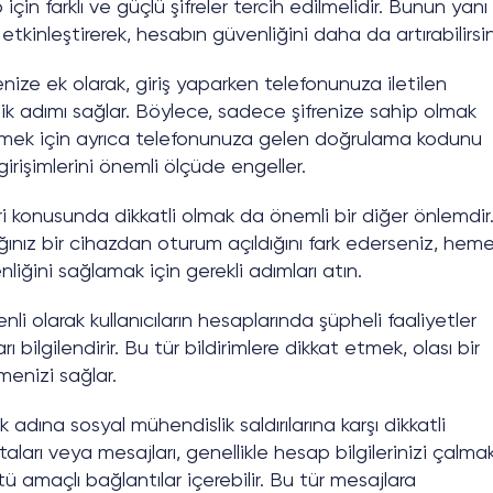
için farklı ve güçlü şifreler tercih edilmelidir. Bunun yanı
) etkinleştirerek, hesabın güvenliğini daha da artırabilirsin
renize ek olarak, giriş yaparken telefonunuza iletilen
ik adımı sağlar. Böylece, sadece şifrenize sahip olmak
bilmek için ayrıca telefonunuza gelen doğrulama kodunu
rişimlerini önemli ölçüde engeller.
ri konusunda dikkatli olmak da önemli bir diğer önlemdir
nız bir cihazdan oturum açıldığını fark ederseniz, hem
nliğini sağlamak için gerekli adımları atın.
li olarak kullanıcıların hesaplarında şüpheli faaliyetler
ı bilgilendirir. Bu tür bildirimlere dikkat etmek, olası bir
menizi sağlar.
dına sosyal mühendislik saldırılarına karşı dikkatli
taları veya mesajları, genellikle hesap bilgilerinizi çalma
ü amaçlı bağlantılar içerebilir. Bu tür mesajlara