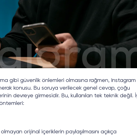
ulama gibi güvenlik önlemleri olmasına rağmen, Instagram
la merak konusu. Bu soruya verilecek genel cevap, çoğu
in devreye girmesidir. Bu, kullanılan tek teknik değil. İ
öntemleri:
 olmayan orijinal içeriklerin paylaşılmasını açıkça