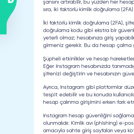
şansını artırabilir, bu yüzden her hesap 
sıra, iki faktörlü kimlik doğrulama (2FA
İki faktörlü kimlik doğrulama (2FA), şif
doğrulama kodu gibi ekstra bir güvenl
yeterli olmaz; hesabınıza giriş yapa
girmeniz gerekir. Bu da hesap çalma gi
Şüpheli etkinlikler ve hesap hareketle
Eğer Instagram hesabınızda tanımadığı
şifrenizi değiştirin ve hesabınızın güve
Ayrıca, Instagram gibi platformlar düzen
tespit edebilir ve bu konuda kullanıcılar
hesap çalınma girişimini erken fark et
Instagram hesap güvenliğini sağlamak a
olunmalıdır. Kimlik avı (phishing) e-pos
amacıyla sahte giriş sayfaları veya köt