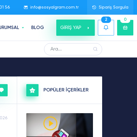
01 56
info@sosyalgram.com.tr
Sipariş Sorgula
2
0
GİRİŞ YAP
URUMSAL
BLOG
POPÜLER İÇERİKLER
2026