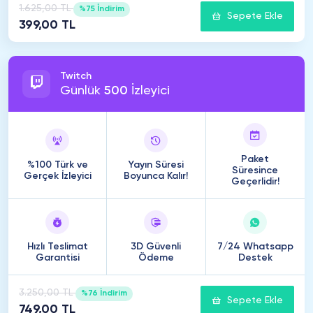
1.625,00 TL
%75 İndirim
Sepete Ekle
399,00 TL
Twitch
Günlük
500
İzleyici
Paket
%100 Türk ve
Yayın Süresi
Süresince
Gerçek İzleyici
Boyunca Kalır!
Geçerlidir!
Hızlı Teslimat
3D Güvenli
7/24 Whatsapp
Garantisi
Ödeme
Destek
3.250,00 TL
%76 İndirim
Sepete Ekle
749,00 TL