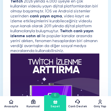
Twitch
2026 yılında 4.000 üyeyle en çok
Sosyalgram ekibi ve sistemi.
kullanılan videolu yayın dijital platformlardan biri
olmayı başarmıştır. İOS ve Android sistemler
üzerinden
canlı yayın açma
, video kayıt ve
izleme etkileşimlerini kurabileceğiniz videolu
Levent Aytar
oyun kanalı olarak 2011 yılında dijital platform
Psikolog
kullanıcılarıyla buluşmuştur.
Twitch canlı yayın
izlenme satın al
ile popüler kanalar arasında
Satın alma adımları basitti. Satın aldıktan sonra
yerini alırken, fenomen hesaplardan biri olmanın
yayın açtım ve çalıştı. Firmanın sunduğu
verdiği avantajları da diğer sosyal medya
hizmetten son derece memnunum.
mecralarında kullanabilirsiniz.
Tanıdıklarımın da ihtiyacı olan durumlarda
Sosyalgram’ı kullanmasını tavsiye ediyorum.
Gerçekten çok kaliteli bir hizmet.
Mete Çeviker
Genel Müdür
Deneme amaçlı aylık 10 izleyici satın aldım ve
0
30 gün boyunca en az 3 saat yayın açtım.
Firma gerçekten de vaat ettiği tüm hizmetleri
Anasayfa
Kurumsal
Sepet
Canlı Destek
Giriş Yap
sunuyor. 30 gün boyunca da her yayınıma 10