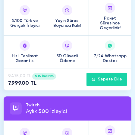
Paket
%100 Türk ve
Yayın Süresi
Süresince
Gerçek İzleyici
Boyunca Kalır!
Geçerlidir!
Hızlı Teslimat
3D Güvenli
7/24 Whatsapp
Garantisi
Ödeme
Destek
9.475,00 TL
%15 İndirim
Sepete Ekle
7.999,00 TL
Twitch
Aylık
500
İzleyici