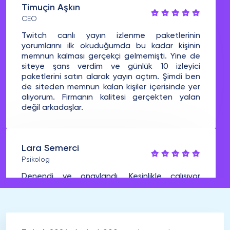
Timuçin Aşkın
CEO
Twitch canlı yayın izlenme paketlerinin
yorumlarını ilk okuduğumda bu kadar kişinin
memnun kalması gerçekçi gelmemişti. Yine de
siteye şans verdim ve günlük 10 izleyici
paketlerini satın alarak yayın açtım. Şimdi ben
de siteden memnun kalan kişiler içerisinde yer
alıyorum. Firmanın kalitesi gerçekten yalan
değil arkadaşlar.
Lara Semerci
Psikolog
Denendi ve onaylandı. Kesinlikle çalışıyor
arkadaşlar aklınızda kesinlikle böyle bir soru
işareti bulunmasın. Site içerisinde ne alırsam
alayım oldukça kısa süre içerisinde geliyor. Bu
kadar uygun fiyatlara gerçekten çalışan bir
hizmet almayı beklemiyordum. Tebrikler