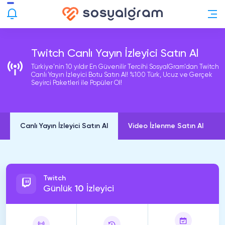
Twitch Canlı Yayın İzleyici Satın Al
Türkiye'nin 10 yıldır En Güvenilir Tercihi SosyalGram'dan Twitch
Canlı Yayın İzleyici Botu Satın Al! %100 Türk, Ucuz ve Gerçek
Seyirci Paketleri ile Popüler Ol!
Canlı Yayın İzleyici Satın Al
Video İzlenme Satın Al
Twitch
Günlük
10
İzleyici