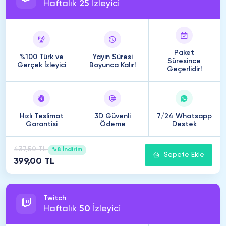
Haftalık
25
İzleyici
Paket
%100 Türk ve
Yayın Süresi
Süresince
Gerçek İzleyici
Boyunca Kalır!
Geçerlidir!
Hızlı Teslimat
3D Güvenli
7/24 Whatsapp
Garantisi
Ödeme
Destek
437,50 TL
%8 İndirim
Sepete Ekle
399,00 TL
Twitch
Haftalık
50
İzleyici