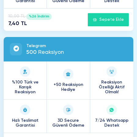
Garantisi
Güvenli Ödeme
Destek
10,00 TL
%26 İndirim
Sepete Ekle
7,40 TL
Telegram
500
Reaksiyon
%100 Türk ve
Reaksiyon
+50 Reaksiyon
Karışık
Özelliği Aktif
Hediye
Reaksiyon
Olmalı!
Hızlı Teslimat
3D Secure
7/24 Whatsapp
Garantisi
Güvenli Ödeme
Destek