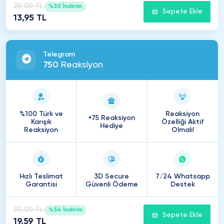
20,00 TL
%30 İndirim
Sepete Ekle
13,95 TL
Telegram
750
Reaksiyon
%100 Türk ve
Reaksiyon
+75 Reaksiyon
Karışık
Özelliği Aktif
Hediye
Reaksiyon
Olmalı!
Hızlı Teslimat
3D Secure
7/24 Whatsapp
Garantisi
Güvenli Ödeme
Destek
30,00 TL
%34 İndirim
Sepete Ekle
19,59 TL