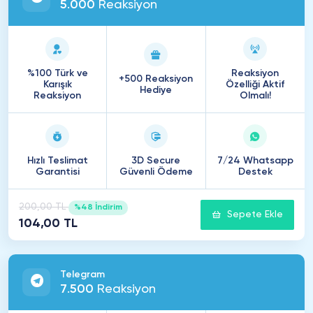
5
.
000
Reaksiyon
%100 Türk ve
Reaksiyon
+500 Reaksiyon
Karışık
Özelliği Aktif
Hediye
Reaksiyon
Olmalı!
Hızlı Teslimat
3D Secure
7/24 Whatsapp
Garantisi
Güvenli Ödeme
Destek
200,00 TL
%48 İndirim
Sepete Ekle
104,00 TL
Telegram
7
.
500
Reaksiyon