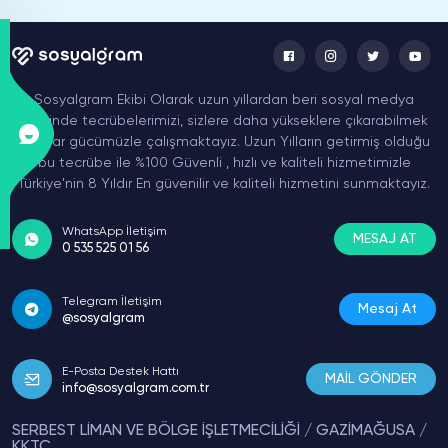
Sosyalgram Ekibi Olarak uzun yıllardan beri sosyal medya
üzerinde tecrübelerimizi, sizlere daha yükseklere çıkarabilmek
için var gücümüzle çalışmaktayız. Uzun Yılların getirmiş olduğu
bu tecrübe ile %100 Güvenli , hızlı ve kaliteli hizmetimizle
Türkiye'nin 8 Yıldır En güvenilir ve kaliteli hizmetini sunmaktayız.
WhatsApp İletişim
MESAJ AT
0 535 525 01 56
Telegram İletişim
Mesaj At
@sosyalgram
E-Posta Destek Hattı
MAİL GÖNDER
info@sosyalgram.com.tr
SERBEST LİMAN VE BÖLGE İŞLETMECİLİĞİ / GAZİMAĞUSA /
KKTC