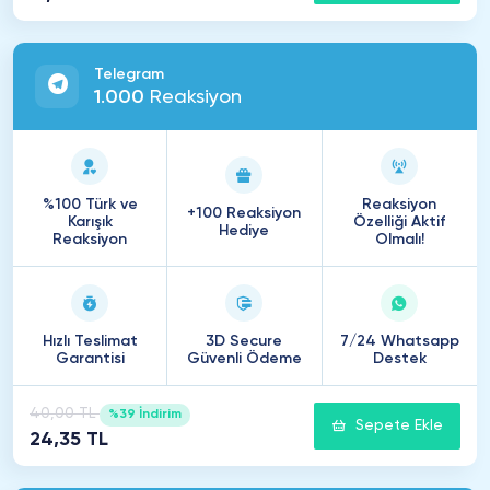
Telegram
1
.
000
Reaksiyon
%100 Türk ve
Reaksiyon
+100 Reaksiyon
Karışık
Özelliği Aktif
Hediye
Reaksiyon
Olmalı!
Hızlı Teslimat
3D Secure
7/24 Whatsapp
Garantisi
Güvenli Ödeme
Destek
40,00 TL
%39 İndirim
Sepete Ekle
24,35 TL