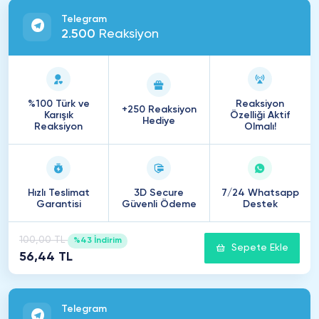
Telegram
2
.
500
Reaksiyon
%100 Türk ve
Reaksiyon
+250 Reaksiyon
Karışık
Özelliği Aktif
Hediye
Reaksiyon
Olmalı!
Hızlı Teslimat
3D Secure
7/24 Whatsapp
Garantisi
Güvenli Ödeme
Destek
100,00 TL
%43 İndirim
Sepete Ekle
56,44 TL
Telegram