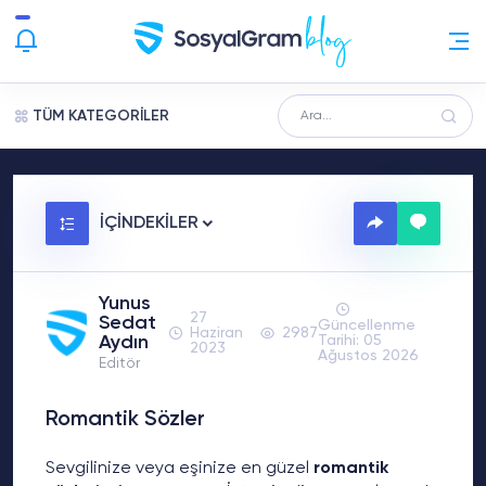
TÜM KATEGORİLER
İÇİNDEKİLER
Yunus
27
Sedat
Güncellenme
Haziran
2987
Aydın
Tarihi: 05
2023
Ağustos 2026
Editör
Romantik Sözler
Sevgilinize veya eşinize en güzel
romantik