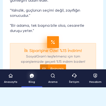
gömleğini adam eder."
"Yalnızlık, güçlünün seçimi değil, zayıflığın
sonucudur."
"Bir adama, tek başına bile olsa, cesaretle
duruşu yeter."
İlk Siparişine Özel %15 İndirim!
SosyalGram’ı keşfetmeniz için tüm
siparişlerinizde geçerli %15 indirim bizden!
ilksiparis
Anasayfa
Blog
Arama
İletişim
Hesabım
En Fiyakalı Racon Sözler
"Büyük güç, büyük sorumluluk gerektirir."