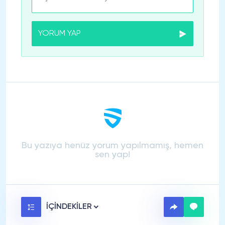
YORUM YAP
Bu yazıya henüz yorum yapılmamış, hemen
sen yap!
İÇİNDEKİLER