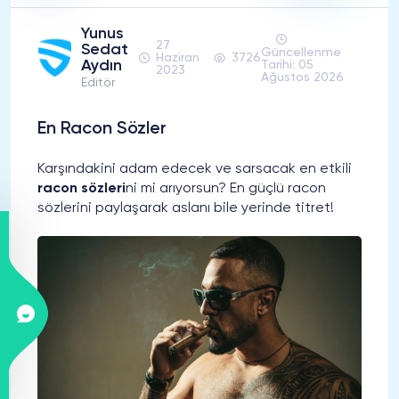
Yunus
27
Sedat
Güncellenme
Haziran
3726
Aydın
Tarihi: 05
2023
Ağustos 2026
Editör
En Racon Sözler
Karşındakini adam edecek ve sarsacak en etkili
racon sözleri
ni mi arıyorsun? En güçlü racon
sözlerini paylaşarak aslanı bile yerinde titret!