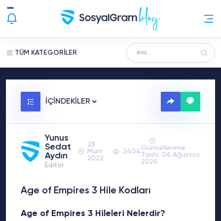
TÜM KATEGORİLER
İÇİNDEKİLER
Yunus
28
Sedat
Güncellenme
Mart
2404
Aydın
Tarihi: 06 Ağustos
2022
2026
Editör
Age of Empires 3 Hile Kodları
Age of Empires 3 Hileleri Nelerdir?