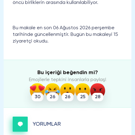
öncü birliklerin arasında kullanılabiliyor.
Bu makale en son 06 Ağustos 2026 perşembe
tarihinde güncellenmiştir. Bugün bu makaleyi 15
ziyaretçi okudu.
Bu içeriği beğendin mi?
Emojilerle tepkini insanlarla paylaş!
30
26
26
25
28
YORUMLAR