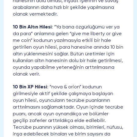
hanesinin dolu olması, inşaat işlerinin ve savaş
arabalarının daha hızlı bir şekilde yapılmasına
olanak vermektedir.
10 Bin Altın Hilesi
: “Ya bana özgürlüğümü ver ya
da para” anlamına gelen “give me liberty or give
me coin” kodunun yazılmasıyla etkili bir hale
getirilen oyun hilesi, para hanesine anında 10 bin
altın yüklenmesini sağlar. Bütün üretimler için
kullanılan altın hanesinin dolu bir hale getirilmesi,
oyunda yapabilme yeteneğinin arttırılmasına
olanak verir.
10 Bin XP Hilesi
: “nova & orion” kodunun
girilmesiyle aktif şekilde çalışmaya başlayan
oyun hilesi, oyuncuların tecrübe puanlarının
arttırılmasını sağlamaktadır. Oyun içinde tecrübe
puanı, ancak oyun oynandıkça ve bölümler
geçilip zaferler arttırıldıkça elde edilebilir.
Tecrübe puanının yüksek olması, birimleri, nüfusu,
inşa edebilecek binaları ve birim sayısını da