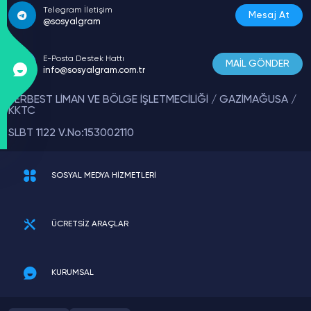
Telegram İletişim
Mesaj At
@sosyalgram
E-Posta Destek Hattı
MAİL GÖNDER
info@sosyalgram.com.tr
SERBEST LİMAN VE BÖLGE İŞLETMECİLİĞİ / GAZİMAĞUSA /
KKTC
SLBT 1122 V.No:153002110
SOSYAL MEDYA HİZMETLERİ
ÜCRETSİZ ARAÇLAR
KURUMSAL