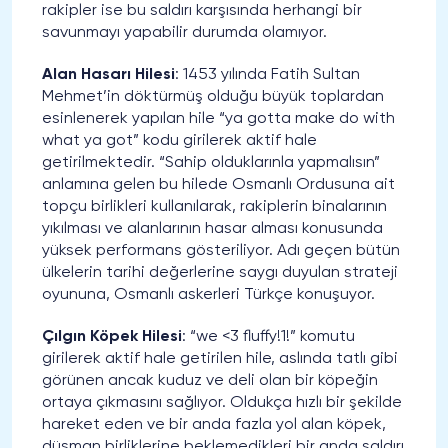
rakipler ise bu saldırı karşısında herhangi bir
savunmayı yapabilir durumda olamıyor.
Alan Hasarı Hilesi
: 1453 yılında Fatih Sultan
Mehmet’in döktürmüş olduğu büyük toplardan
esinlenerek yapılan hile “ya gotta make do with
what ya got” kodu girilerek aktif hale
getirilmektedir. “Sahip olduklarınla yapmalısın”
anlamına gelen bu hilede Osmanlı Ordusuna ait
topçu birlikleri kullanılarak, rakiplerin binalarının
yıkılması ve alanlarının hasar alması konusunda
yüksek performans gösteriliyor. Adı geçen bütün
ülkelerin tarihi değerlerine saygı duyulan strateji
oyununa, Osmanlı askerleri Türkçe konuşuyor.
Çılgın Köpek Hilesi
: “we <3 fluffy!1!” komutu
girilerek aktif hale getirilen hile, aslında tatlı gibi
görünen ancak kuduz ve deli olan bir köpeğin
ortaya çıkmasını sağlıyor. Oldukça hızlı bir şekilde
hareket eden ve bir anda fazla yol alan köpek,
düşman birliklerine beklemedikleri bir anda saldırı