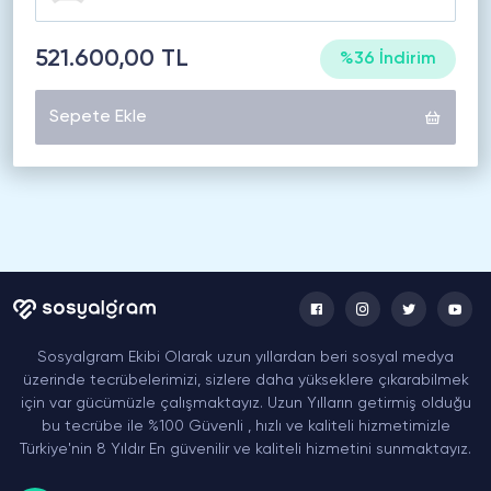
521.600,00 TL
%36 İndirim
Sepete Ekle
Sosyalgram Ekibi Olarak uzun yıllardan beri sosyal medya
üzerinde tecrübelerimizi, sizlere daha yükseklere çıkarabilmek
için var gücümüzle çalışmaktayız. Uzun Yılların getirmiş olduğu
bu tecrübe ile %100 Güvenli , hızlı ve kaliteli hizmetimizle
Türkiye'nin 8 Yıldır En güvenilir ve kaliteli hizmetini sunmaktayız.