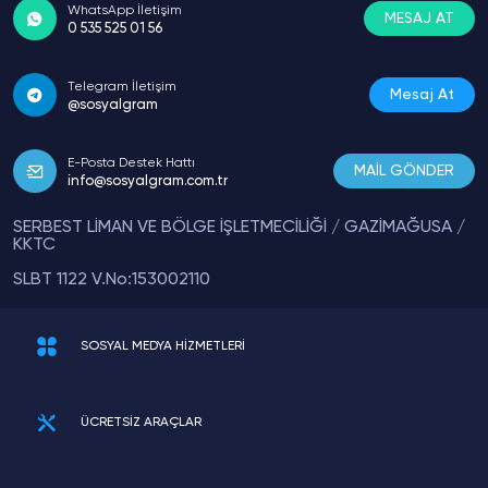
WhatsApp İletişim
MESAJ AT
0 535 525 01 56
Telegram İletişim
Mesaj At
@sosyalgram
E-Posta Destek Hattı
MAİL GÖNDER
info@sosyalgram.com.tr
SERBEST LİMAN VE BÖLGE İŞLETMECİLİĞİ / GAZİMAĞUSA /
KKTC
SLBT 1122 V.No:153002110
SOSYAL MEDYA HİZMETLERİ
ÜCRETSİZ ARAÇLAR