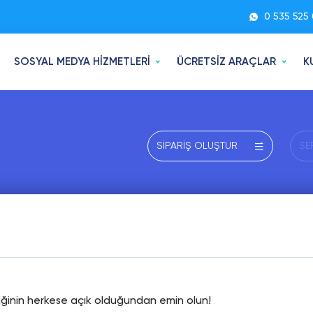
0 535 525 
SOSYAL MEDYA HİZMETLERİ
ÜCRETSİZ ARAÇLAR
K
SİPARİŞ OLUŞTUR
SE
liğinin herkese açık olduğundan emin olun!