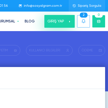
01 56
info@sosyalgram.com.tr
Sipariş Sorgula
2
0
GİRİŞ YAP
URUMSAL
BLOG
PETİM
KULLANICI BİLGİLERİ
ÖDEME