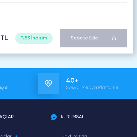
 TL
%53 İndirim
Sepete Ekle
40+
ışan
Sosyal Medya Platformu
RAÇLAR
KURUMSAL
açları
Hakkımızda