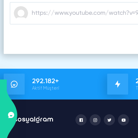
292.182+
Aktif Müşteri
T