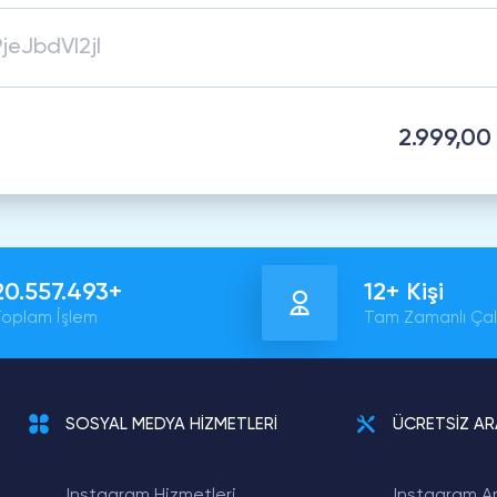
2.999,00
20.557.493+
12+ Kişi
oplam İşlem
Tam Zamanlı Çal
SOSYAL MEDYA HİZMETLERİ
ÜCRETSİZ A
Instagram Hizmetleri
Instagram Ar