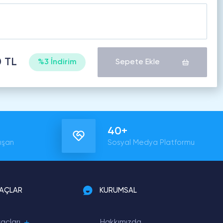
0 TL
%3 İndirim
Sepete Ekle
40+
ışan
Sosyal Medya Platformu
RAÇLAR
KURUMSAL
açları
Hakkımızda