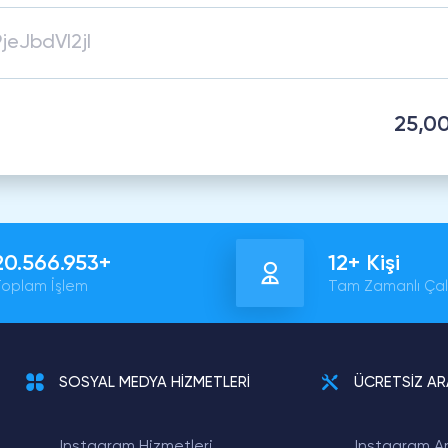
25,0
20.566.953+
12+ Kişi
oplam İşlem
Tam Zamanlı Çal
SOSYAL MEDYA HİZMETLERİ
ÜCRETSİZ A
Instagram Hizmetleri
Instagram Ar