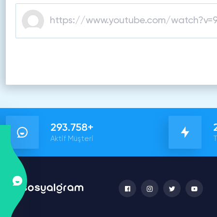
293.758+
Aktif Müşteri
T