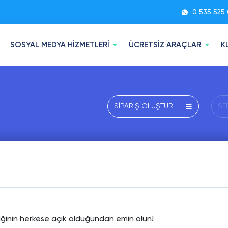
0 535 525 
SOSYAL MEDYA HİZMETLERİ
ÜCRETSİZ ARAÇLAR
K
SİPARİŞ OLUŞTUR
SE
liğinin herkese açık olduğundan emin olun!