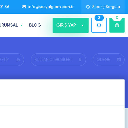
01 56
info@sosyalgram.com.tr
Sipariş Sorgula
2
0
GİRİŞ YAP
URUMSAL
BLOG
PETİM
KULLANICI BİLGİLERİ
ÖDEME