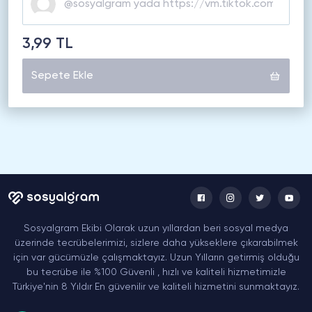
3,99 TL
Sepete Ekle
Sosyalgram Ekibi Olarak uzun yıllardan beri sosyal medya
üzerinde tecrübelerimizi, sizlere daha yükseklere çıkarabilmek
için var gücümüzle çalışmaktayız. Uzun Yılların getirmiş olduğu
bu tecrübe ile %100 Güvenli , hızlı ve kaliteli hizmetimizle
Türkiye'nin 8 Yıldır En güvenilir ve kaliteli hizmetini sunmaktayız.