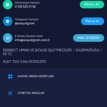
WhatsApp İletişim
MESAJ AT
0 535 525 01 56
Telegram İletişim
Mesaj At
@sosyalgram
E-Posta Destek Hattı
MAİL GÖNDER
info@sosyalgram.com.tr
SERBEST LİMAN VE BÖLGE İŞLETMECİLİĞİ / GAZİMAĞUSA /
KKTC
SLBT 1122 V.No:153002110
SOSYAL MEDYA HİZMETLERİ
ÜCRETSİZ ARAÇLAR