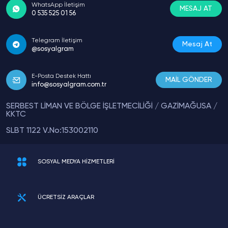
WhatsApp İletişim
MESAJ AT
0 535 525 01 56
Telegram İletişim
Mesaj At
@sosyalgram
E-Posta Destek Hattı
MAİL GÖNDER
info@sosyalgram.com.tr
SERBEST LİMAN VE BÖLGE İŞLETMECİLİĞİ / GAZİMAĞUSA /
KKTC
SLBT 1122 V.No:153002110
SOSYAL MEDYA HİZMETLERİ
ÜCRETSİZ ARAÇLAR