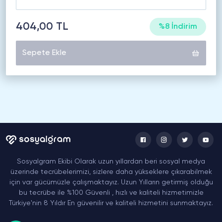
404,00 TL
%8 İndirim
Sepete Ekle
Sosyalgram Ekibi Olarak uzun yıllardan beri sosyal medya
üzerinde tecrübelerimizi, sizlere daha yükseklere çıkarabilmek
için var gücümüzle çalışmaktayız. Uzun Yılların getirmiş olduğu
bu tecrübe ile %100 Güvenli , hızlı ve kaliteli hizmetimizle
Türkiye'nin 8 Yıldır En güvenilir ve kaliteli hizmetini sunmaktayız.