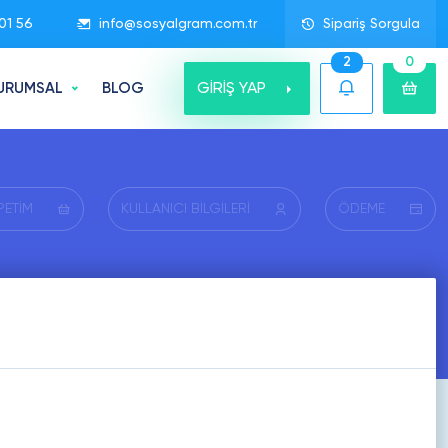
01 56
info@sosyalgram.com.tr
Sipariş Sorgula
2
0
GİRİŞ YAP
URUMSAL
BLOG
PETİM
KULLANICI BİLGİLERİ
ÖDEME