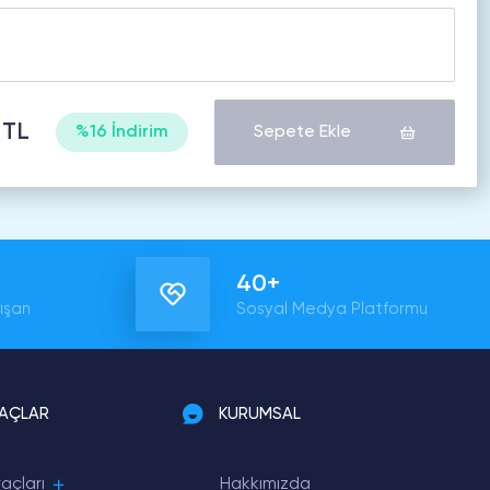
 TL
%16 İndirim
Sepete Ekle
40+
ışan
Sosyal Medya Platformu
RAÇLAR
KURUMSAL
açları
Hakkımızda