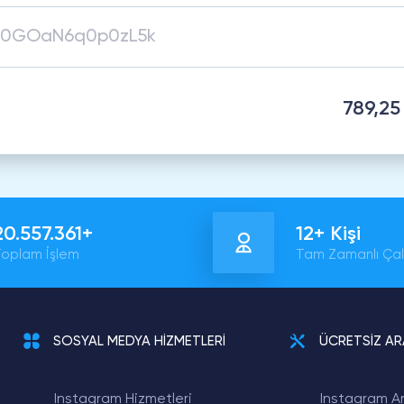
789,25
20.557.361+
12+ Kişi
oplam İşlem
Tam Zamanlı Çal
SOSYAL MEDYA HİZMETLERİ
ÜCRETSİZ A
Instagram Hizmetleri
Instagram Ar