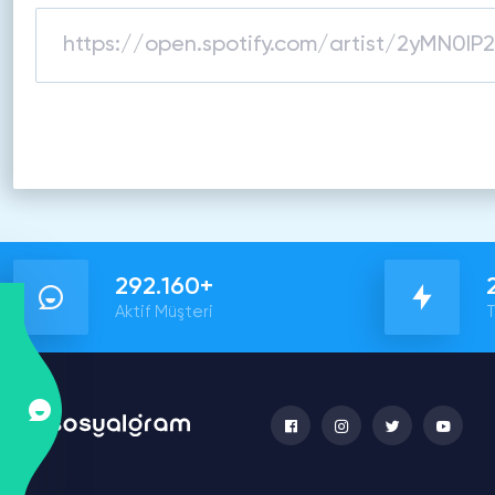
292.160+
Aktif Müşteri
T