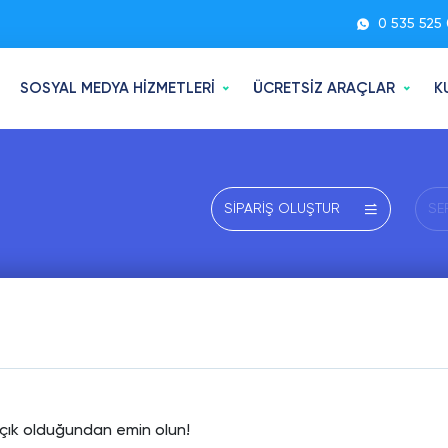
0 535 525 
SOSYAL MEDYA HİZMETLERİ
ÜCRETSİZ ARAÇLAR
K
SİPARİŞ OLUŞTUR
SE
 açık olduğundan emin olun!