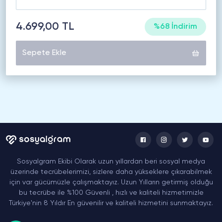
4.699,00 TL
%68 İndirim
Sepete Ekle
Sosyalgram Ekibi Olarak uzun yıllardan beri sosyal medya
üzerinde tecrübelerimizi, sizlere daha yükseklere çıkarabilmek
için var gücümüzle çalışmaktayız. Uzun Yılların getirmiş olduğu
bu tecrübe ile %100 Güvenli , hızlı ve kaliteli hizmetimizle
Türkiye'nin 8 Yıldır En güvenilir ve kaliteli hizmetini sunmaktayız.