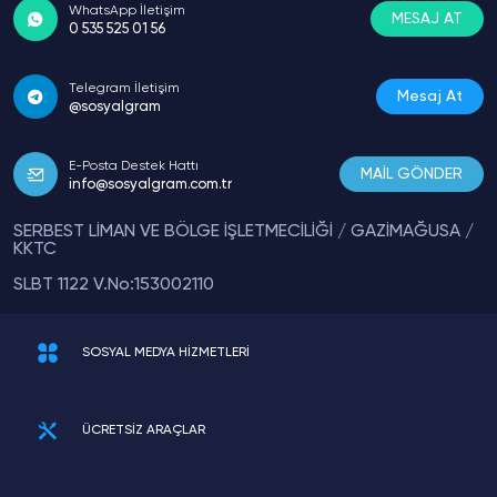
WhatsApp İletişim
MESAJ AT
0 535 525 01 56
Telegram İletişim
Mesaj At
@sosyalgram
E-Posta Destek Hattı
MAİL GÖNDER
info@sosyalgram.com.tr
SERBEST LİMAN VE BÖLGE İŞLETMECİLİĞİ / GAZİMAĞUSA /
KKTC
SLBT 1122 V.No:153002110
SOSYAL MEDYA HİZMETLERİ
ÜCRETSİZ ARAÇLAR