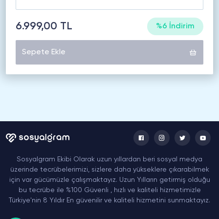
6.999,00 TL
%6 İndirim
Sepete Ekle
Sosyalgram Ekibi Olarak uzun yıllardan beri sosyal medya
üzerinde tecrübelerimizi, sizlere daha yükseklere çıkarabilmek
için var gücümüzle çalışmaktayız. Uzun Yılların getirmiş olduğu
bu tecrübe ile %100 Güvenli , hızlı ve kaliteli hizmetimizle
Türkiye'nin 8 Yıldır En güvenilir ve kaliteli hizmetini sunmaktayız.