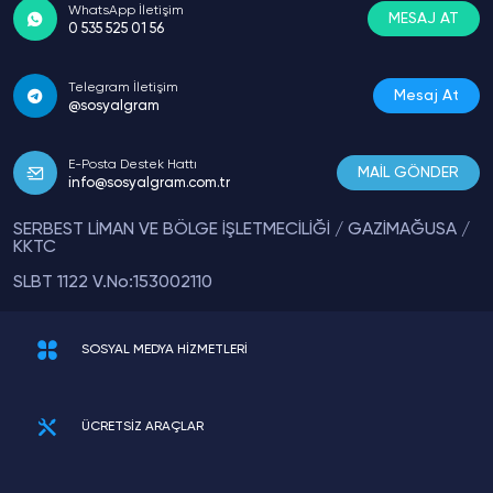
WhatsApp İletişim
MESAJ AT
0 535 525 01 56
Telegram İletişim
Mesaj At
@sosyalgram
E-Posta Destek Hattı
MAİL GÖNDER
info@sosyalgram.com.tr
SERBEST LİMAN VE BÖLGE İŞLETMECİLİĞİ / GAZİMAĞUSA /
KKTC
SLBT 1122 V.No:153002110
SOSYAL MEDYA HİZMETLERİ
ÜCRETSİZ ARAÇLAR