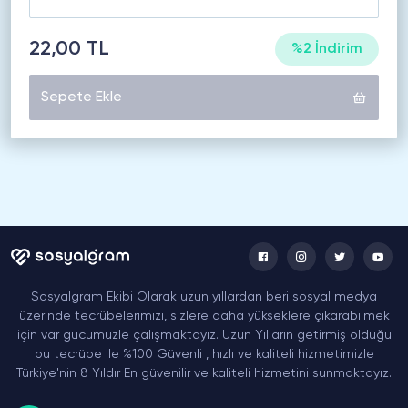
22,00 TL
%2 İndirim
Sepete Ekle
Sosyalgram Ekibi Olarak uzun yıllardan beri sosyal medya
üzerinde tecrübelerimizi, sizlere daha yükseklere çıkarabilmek
için var gücümüzle çalışmaktayız. Uzun Yılların getirmiş olduğu
bu tecrübe ile %100 Güvenli , hızlı ve kaliteli hizmetimizle
Türkiye'nin 8 Yıldır En güvenilir ve kaliteli hizmetini sunmaktayız.