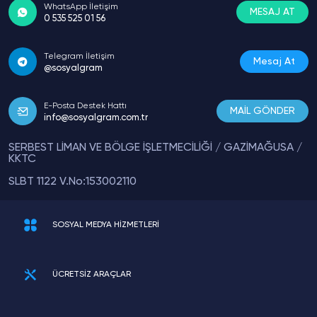
WhatsApp İletişim
MESAJ AT
0 535 525 01 56
Telegram İletişim
Mesaj At
@sosyalgram
E-Posta Destek Hattı
MAİL GÖNDER
info@sosyalgram.com.tr
SERBEST LİMAN VE BÖLGE İŞLETMECİLİĞİ / GAZİMAĞUSA /
KKTC
SLBT 1122 V.No:153002110
SOSYAL MEDYA HİZMETLERİ
ÜCRETSİZ ARAÇLAR