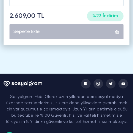
2.609,00 TL
%23 İndirim
Sepete Ekle
Sosyalgram Ekibi Olarak uzun yıllardan beri sosyal medya
üzerinde tecrübelerimizi, sizlere daha yükseklere çıkarabilmek
için var gücümüzle çalışmaktayız. Uzun Yılların getirmiş olduğu
bu tecrübe ile %100 Güvenli , hızlı ve kaliteli hizmetimizle
Türkiye'nin 8 Yıldır En güvenilir ve kaliteli hizmetini sunmaktayız.