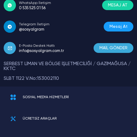
WhatsApp İletişim
MESAJ AT
0 535 525 01 56
Telegram İletişim
Mesaj At
@sosyalgram
E-Posta Destek Hattı
MAİL GÖNDER
info@sosyalgram.com.tr
SERBEST LİMAN VE BÖLGE İŞLETMECİLİĞİ / GAZİMAĞUSA /
KKTC
SLBT 1122 V.No:153002110
SOSYAL MEDYA HİZMETLERİ
ÜCRETSİZ ARAÇLAR