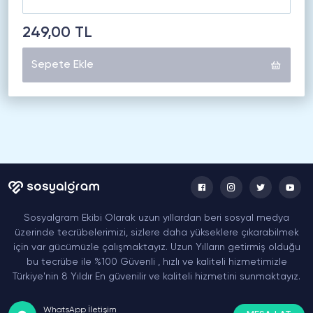
249,00 TL
Sepete Ekle
Sosyalgram Ekibi Olarak uzun yıllardan beri sosyal medya
üzerinde tecrübelerimizi, sizlere daha yükseklere çıkarabilmek
için var gücümüzle çalışmaktayız. Uzun Yılların getirmiş olduğu
bu tecrübe ile %100 Güvenli , hızlı ve kaliteli hizmetimizle
Türkiye'nin 8 Yıldır En güvenilir ve kaliteli hizmetini sunmaktayız.
WhatsApp İletişim