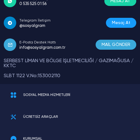
MESAJ AT
0 535 525 01 56
Telegram İletişim
Mesaj At
@sosyalgram
E-Posta Destek Hattı
MAİL GÖNDER
info@sosyalgram.com.tr
SERBEST LİMAN VE BÖLGE İŞLETMECİLİĞİ / GAZİMAĞUSA /
KKTC
SLBT 1122 V.No:153002110
SOSYAL MEDYA HİZMETLERİ
ÜCRETSİZ ARAÇLAR
KURUMSAL