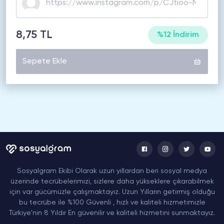
8,75 TL
%12 İndirim
Sepete Ekle
Sosyalgram Ekibi Olarak uzun yıllardan beri sosyal medya
üzerinde tecrübelerimizi, sizlere daha yükseklere çıkarabilmek
için var gücümüzle çalışmaktayız. Uzun Yılların getirmiş olduğu
bu tecrübe ile %100 Güvenli , hızlı ve kaliteli hizmetimizle
Türkiye'nin 8 Yıldır En güvenilir ve kaliteli hizmetini sunmaktayız.