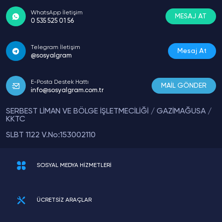
WhatsApp İletişim
MESAJ AT
0 535 525 01 56
Telegram İletişim
Mesaj At
@sosyalgram
E-Posta Destek Hattı
MAİL GÖNDER
info@sosyalgram.com.tr
SERBEST LİMAN VE BÖLGE İŞLETMECİLİĞİ / GAZİMAĞUSA /
KKTC
SLBT 1122 V.No:153002110
SOSYAL MEDYA HİZMETLERİ
ÜCRETSİZ ARAÇLAR