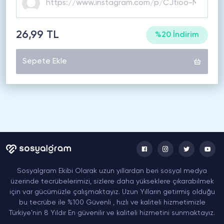
26,99 TL
%20 İndirim
Sepete Ekle
Sosyalgram Ekibi Olarak uzun yıllardan beri sosyal medya
üzerinde tecrübelerimizi, sizlere daha yükseklere çıkarabilmek
için var gücümüzle çalışmaktayız. Uzun Yılların getirmiş olduğu
bu tecrübe ile %100 Güvenli , hızlı ve kaliteli hizmetimizle
Türkiye'nin 8 Yıldır En güvenilir ve kaliteli hizmetini sunmaktayız.