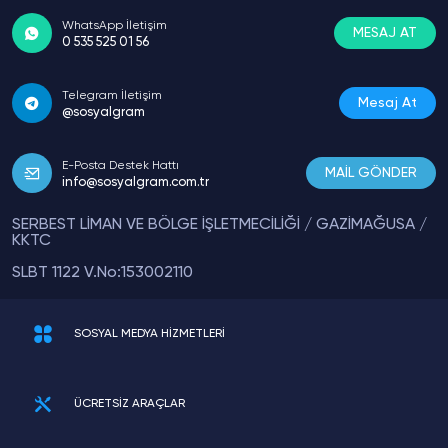
WhatsApp İletişim
MESAJ AT
0 535 525 01 56
Telegram İletişim
Mesaj At
@sosyalgram
E-Posta Destek Hattı
MAİL GÖNDER
info@sosyalgram.com.tr
SERBEST LİMAN VE BÖLGE İŞLETMECİLİĞİ / GAZİMAĞUSA /
KKTC
SLBT 1122 V.No:153002110
SOSYAL MEDYA HİZMETLERİ
ÜCRETSİZ ARAÇLAR